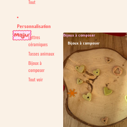
Tout
Personnalisation
Bijoux à composer
Lettres
Bijoux à composer
céramiques
Tasses animaux
Bijoux à
composer
Tout voir