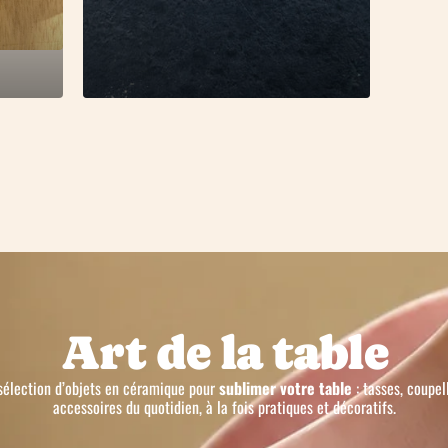
Art de la table
sélection d’objets en céramique pour
sublimer votre table
: tasses, coupel
accessoires du quotidien, à la fois pratiques et décoratifs.