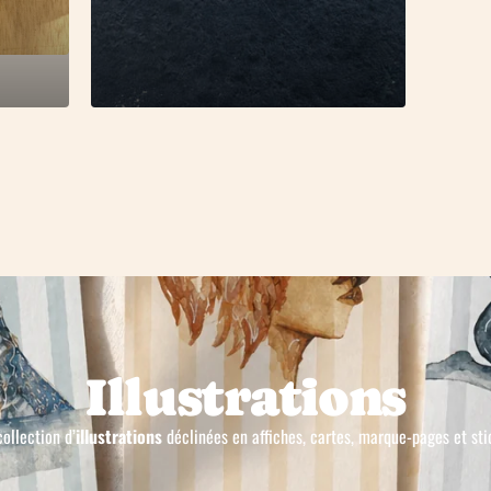
Illustrations
ollection d’
illustrations
déclinées en affiches, cartes, marque-pages et sti