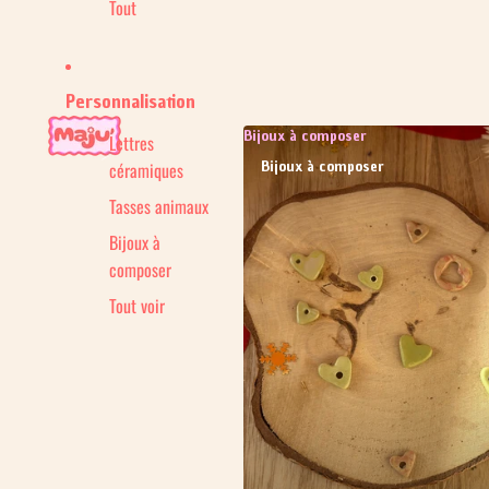
Tout
Personnalisation
Bijoux à composer
Lettres
Bijoux à composer
céramiques
Tasses animaux
Bijoux à
composer
Tout voir