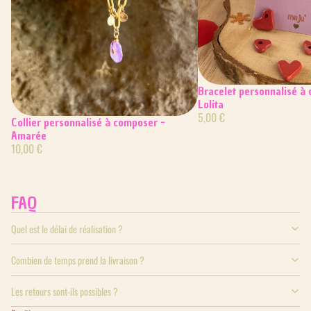
Bracelet personnalisé à
Lolita
5,00 €
Collier personnalisé à composer -
Amarée
10,00 €
FAQ
Quel est le délai de réalisation ?
Combien de temps prend la livraison ?
Les retours sont-ils possibles ?