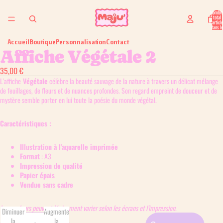
Nombr
total
d’articl
dans le
panier: 
Accueil
Boutique
Personnalisation
Contact
Affiche Végétale 2
35,00 €
L'affiche
Végétale
célèbre la beauté sauvage de la nature à travers un délicat mélange
de feuillages, de fleurs et de nuances profondes. Son regard empreint de douceur et de
mystère semble porter en lui toute la poésie du monde végétal.
Caractéristiques :
Illustration à l'aquarelle imprimée
Format
: A3
Impression de qualité
Papier épais
Vendue sans cadre
Les couleurs peuvent légèrement varier selon les écrans et l’impression
.
Diminuer
Augmenter
la
la