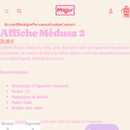
Nombr
total
d’articl
dans le
panier: 
Accueil
Boutique
Personnalisation
Contact
Affiche Médusa 2
35,00 €
L'affiche Médusa s'inspire du mythe. Cette illustration révèle une figure à la fois puissante
et fascinante. Les nuances de bleu et les détails délicats créent une atmosphère mystique
où se mêlent légende, féminité et caractère.
Caractéristiques :
Illustration à l'aquarelle imprimée
Format
: A3
Impression de qualité
Papier épais
Vendue sans cadre
Les couleurs peuvent légèrement varier selon les écrans et l’impression
.
Diminuer
Augmenter
la
la